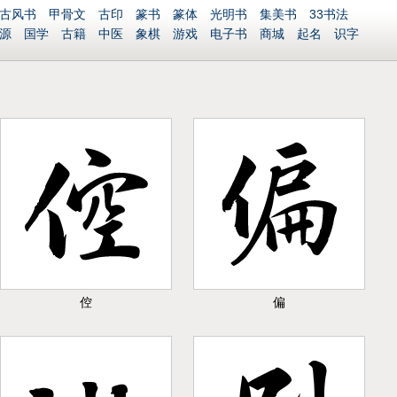
古风书
甲骨文
古印
篆书
篆体
光明书
集美书
33书法
源
国学
古籍
中医
象棋
游戏
电子书
商城
起名
识字
P图宝
南无阿弥陀佛
意见反馈
安全网站
捐赠
倥
偏