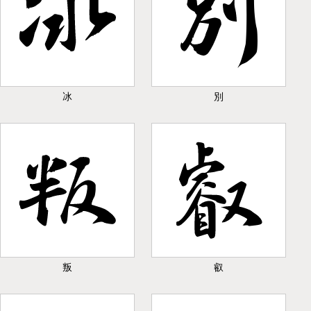
冰
別
叛
叡