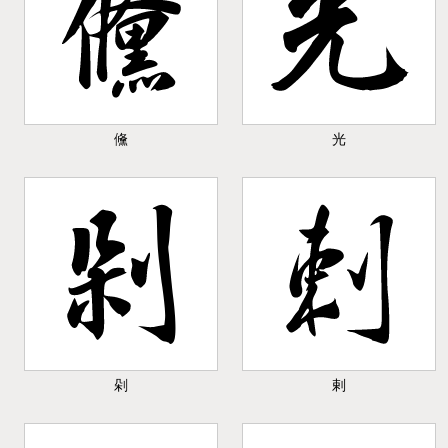
儵
光
剁
剌