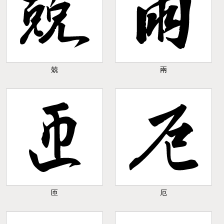
兢
兩
匝
厄