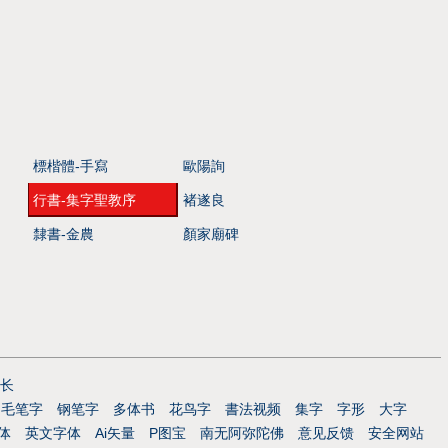
標楷體-手寫
歐陽詢
行書-集字聖教序
褚遂良
隸書-金農
顏家廟碑
长
毛笔字
钢笔字
多体书
花鸟字
書法视频
集字
字形
大字
体
英文字体
Ai矢量
P图宝
南无阿弥陀佛
意见反馈
安全网站