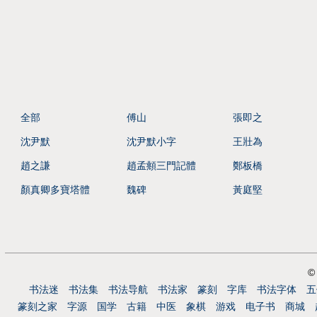
全部
傅山
張即之
沈尹默
沈尹默小字
王壯為
趙之謙
趙孟頫三門記體
鄭板橋
顏真卿多寶塔體
魏碑
黃庭堅
©
书法迷
书法集
书法导航
书法家
篆刻
字库
书法字体
五
篆刻之家
字源
国学
古籍
中医
象棋
游戏
电子书
商城