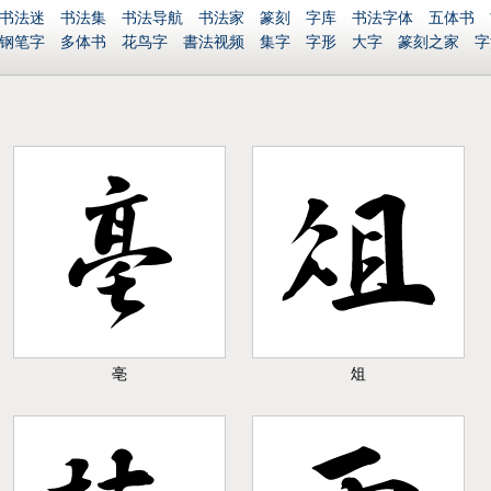
书法迷
书法集
书法导航
书法家
篆刻
字库
书法字体
五体书
钢笔字
多体书
花鸟字
書法视频
集字
字形
大字
篆刻之家
字
章
签名
硬筆字
字体下载
免费字体
中文字体
英文字体
Ai矢量
亳
俎