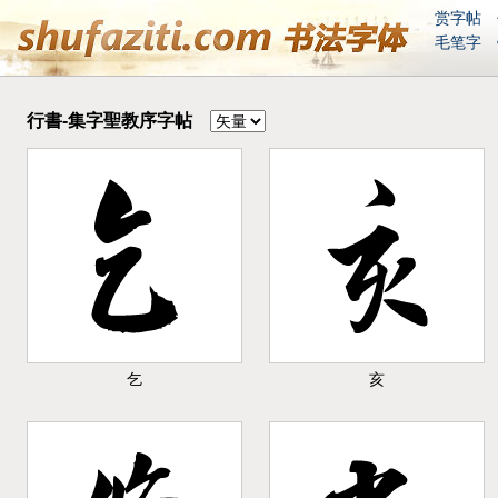
赏字帖
毛笔字
英语
印
行書-集字聖教序字帖
乞
亥