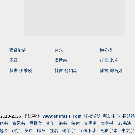
張猛龍碑
智永
柳公權
王鐸
虞世南
行書-米芾
隸書-伊秉綬
隸書-何紹基
隸書-鄧石如
 2010-2026 书法字体
www.shufaziti.com
版权说明
帮助中心
捐助站
体书
古风书
甲骨文
古印
篆书
篆体
光明书
集美书
33书法
起名
识字
英语
印章
签名
硬筆字
字体下载
免费字体
中文字